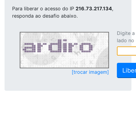
Para liberar o acesso
do IP
216.73.217.134
,
responda ao desafio abaixo.
Digite 
lado no
[trocar imagem]