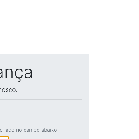
ança
nosco.
ao lado no campo abaixo