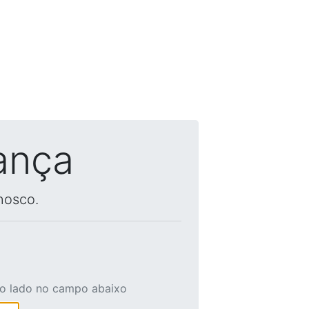
ança
nosco.
ao lado no campo abaixo