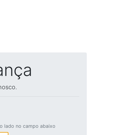
ança
nosco.
ao lado no campo abaixo