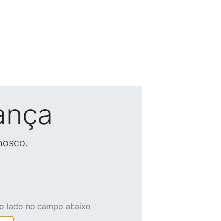
ança
nosco.
ao lado no campo abaixo