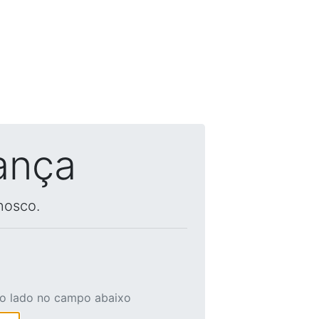
ança
nosco.
ao lado no campo abaixo