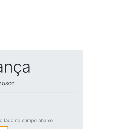
ança
nosco.
ao lado no campo abaixo