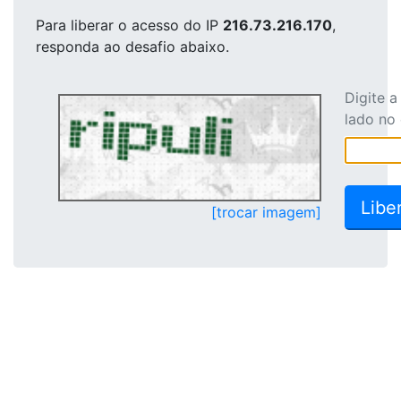
Para liberar o acesso
do IP
216.73.216.170
,
responda ao desafio abaixo.
Digite 
lado no
[trocar imagem]