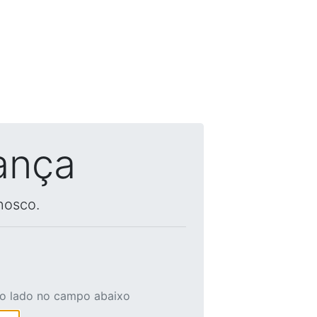
ança
nosco.
ao lado no campo abaixo