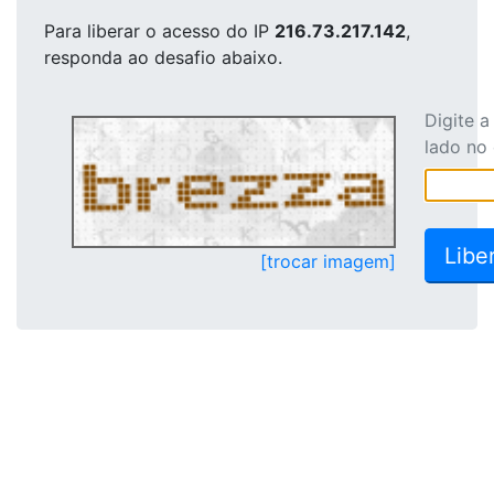
Para liberar o acesso
do IP
216.73.217.142
,
responda ao desafio abaixo.
Digite 
lado no
[trocar imagem]