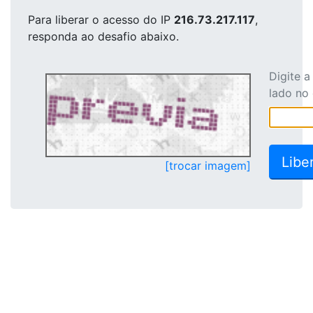
Para liberar o acesso
do IP
216.73.217.117
,
responda ao desafio abaixo.
Digite 
lado no
[trocar imagem]