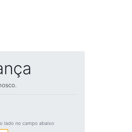
ança
nosco.
ao lado no campo abaixo