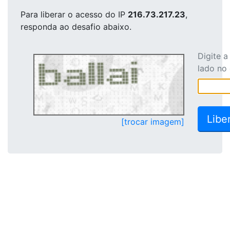
Para liberar o acesso
do IP
216.73.217.23
,
responda ao desafio abaixo.
Digite 
lado no
[trocar imagem]