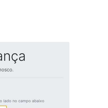
ança
nosco.
ao lado no campo abaixo