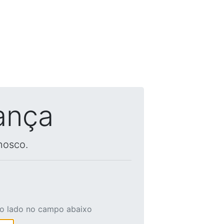
ança
nosco.
ao lado no campo abaixo