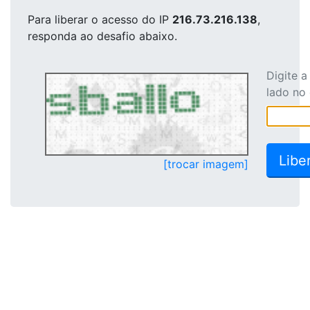
Para liberar o acesso
do IP
216.73.216.138
,
responda ao desafio abaixo.
Digite 
lado no
[trocar imagem]