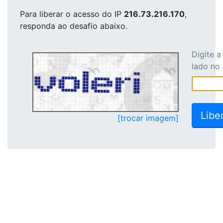
Para liberar o acesso
do IP
216.73.216.170
,
responda ao desafio abaixo.
Digite 
lado no
[trocar imagem]