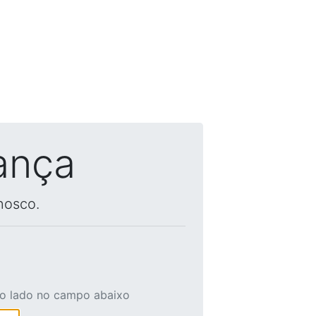
ança
nosco.
ao lado no campo abaixo